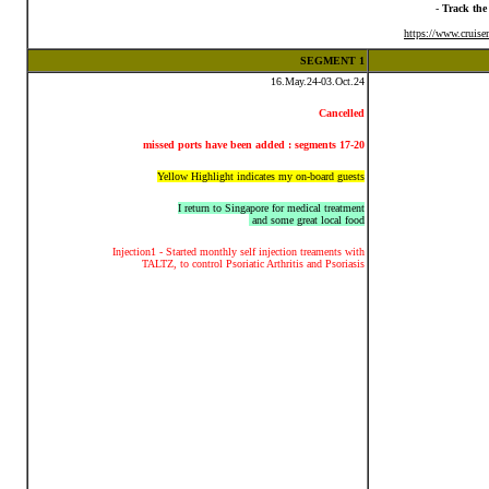
-
Track the
https://www.cruise
SEGMENT 1
16.May.24-03.Oct.24
Cancelled
missed ports have been added : segments 17-20
Yellow Highlight indicates my on-board guests
I return to Singapore for medical treatment
and some great local food
Injection1 - Started monthly self injection treaments with
TALTZ, to control Psoriatic Arthritis and Psoriasis