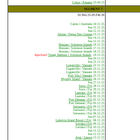
Colon | Panama
23.04.25
SEGMENT 7
10.Nov.25-20.Feb.26
Cairns l Austraila 10.11.25
Sea 11.11.25
Sea 12.11.25
Alotau | Papua New Guinea
13.11.25
Sea 14.11.25
Sea 15.11.25
Honiara | Solomon Islands
16.11.25
Honiara | Solomon Islands 17.11.25
Honiara | Solomon Islands 18.11.25
Injection3
Tulagi Harbour l Solomon Islands
19.11.25
Sea 20.11.25
Sea 21.11.25
Luganville | Vanuatu
22.11.25
Luganville | Vanuatu 23.11.25
Luganville | Vanuatu 24.11.25
Port Vila l Vanuatu
25.11.25
Mystery Island | Vanuatu
26.11.25
Sea 27.11.25
Suva | Fiji
28.11.25
Suva | Fiji 29.11.25
Lautoka | Fiji
30.11.25
Lautoka | Fiji 01.12.25
Port Denarau | Fiji
02.12.25
Port Denarau | Fiji 03.12.25
Savusavu | Fiji
04.12.25
Savusavu | Fiji 05.12.25
Savusavu | Fiji 06.12.25
Sea 07.12.25
Leleuvia Island Resort l Fiji
08.12.25
Levuka l Fiji
09.12.25
Levuka l Fiji 10.12.25
Sea 11.12.25
Sea 12.12.25
Apai | Samoa
13.12.25