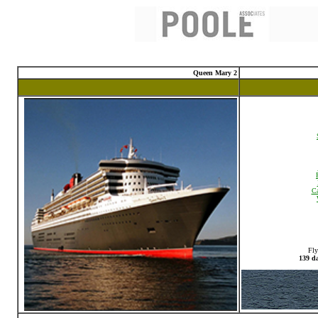
Queen Mary 2
Ca
Fly
139 da