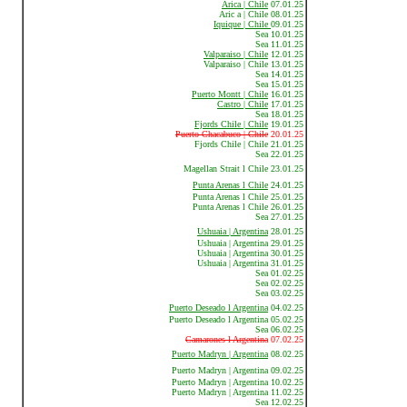
Arica | Chile
07.01.25
Aric a | Chile 08.01.25
Iquique | Chile
09.01.25
Sea 10.01.25
Sea 11.01.25
Valparaiso | Chile
12.01.25
Valparaiso | Chile
13.01.25
Sea 14.01.25
Sea 15.01.25
Puerto Montt | Chile
16.01.25
Castro | Chile
17.01.25
Sea 18.01.25
Fjords Chile | Chile
19.01.25
Puerto Chacabuco | Chile
20.01.25
Fjords Chile | Chile 21.01.25
Sea 22.01.25
Magellan Strait l Chile 23.01.25
Punta Arenas l Chile
24.01.25
Punta Arenas l Chile 25.01.25
Punta Arenas l Chile 26.01.25
Sea 27.01.25
Ushuaia | Argentina
28.01.25
Ushuaia | Argentina 29.01.25
Ushuaia | Argentina 30.01.25
Ushuaia | Argentina 31.01.25
Sea 01.02.25
Sea 02.02.25
Sea 03.02.25
Puerto Deseado l Argentina
04.02.25
Puerto Deseado l Argentina 05.02.25
Sea 06.02.25
Camarones l Argentina
07.02.25
Puerto Madryn | Argentina
08.02.25
Puerto Madryn | Argentina 09.02.25
Puerto Madryn | Argentina 10.02.25
Puerto Madryn | Argentina 11.02.25
Sea 12.02.25