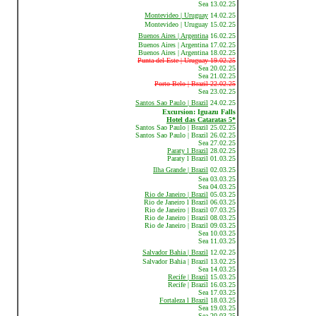
Sea 13.02.25
Montevideo | Uruguay
14.02.25
Montevideo | Uruguay 15.02.25
Buenos Aires | Argentina
16.02.25
Buenos Aires | Argentina 17.02.25
Buenos Aires | Argentina 18.02.25
Punta del Este | Uruguay 19.02.25
Sea 20.02.25
Sea 21.02.25
Porto Belo | Brazil 22.02.25
Sea 23.02.25
Santos Sao Paulo | Brazil
24.02.25
Excursion: Iguazu Falls
Hotel das Cataratas 5*
Santos Sao Paulo | Brazil 25.02.25
Santos Sao Paulo | Brazil 26.02.25
Sea 27.02.25
Paraty l Brazil
28.02.25
Paraty l Brazil 01.03.25
Ilha Grande | Brazil
02.03.25
Sea 03.03.25
Sea 04.03.25
Rio de Janeiro | Brazil
05.03.25
Rio de Janeiro l Brazil 06.03.25
Rio de Janeiro | Brazil 07.03.25
Rio de Janeiro | Brazil 08.03.25
Rio de Janeiro | Brazil 09.03.25
Sea 10.03.25
Sea 11.03.25
Salvador Bahia | Brazil
12.02.25
Salvador Bahia | Brazil 13.02.25
Sea 14.03.25
Recife | Brazil
15.03.25
Recife | Brazil 16.03.25
Sea 17.03.25
Fortaleza l Brazil
18.03.25
Sea 19.03.25
Sea 20.03.25