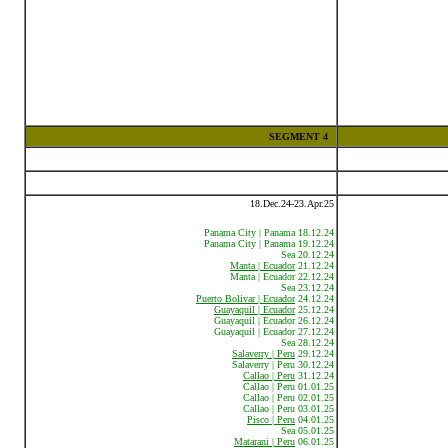
SEGMENT 4
18.Dec.24-23.Apr.25
Panama City | Panama 18.12.24
Panama City | Panama 19.12.24
Sea 20.12.24
Manta | Ecuador
21.12.24
Manta | Ecuador 22.12.24
Sea 23.12.24
Puerto Bolivar | Ecuador
24.12.24
Guayaquil | Ecuador
25.12.24
Guayaquil | Ecuador 26.12.24
Guayaquil | Ecuador 27.12.24
Sea 28.12.24
Salaverry | Peru
29.12.24
Salaverry | Peru 30.12.24
Callao | Peru
31.12.24
Callao | Peru 01.01.25
Callao | Peru 02.01.25
Callao | Peru 03.01.25
Pisco | Peru
04.01.25
Sea 05.01.25
Matarani | Peru
06.01.25