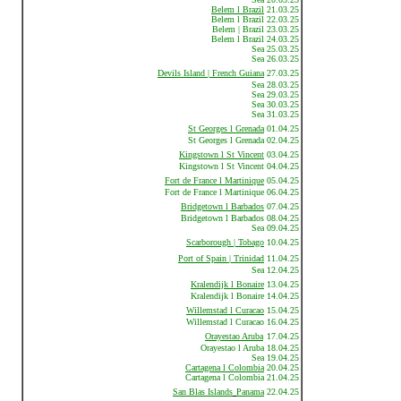
Belem l Brazil
21.03.25
Belem l Brazil 22.03.25
Belem | Brazil 23.03.25
Belem l Brazil 24.03.25
Sea 25.03.25
Sea 26.03.25
Devils Island | French Guiana
27.03.25
Sea 28.03.25
Sea 29.03.25
Sea 30.03.25
Sea 31.03.25
St Georges l Grenada
01.04.25
St Georges l Grenada 02.04.25
Kingstown l St Vincent
03.04.25
Kingstown l St Vincent 04.04.25
Fort de France l Martinique
05.04.25
Fort de France l Martinique 06.04.25
Bridgetown l Barbados
07.04.25
Bridgetown l Barbados 08.04.25
Sea 09.04.25
Scarborough | Tobago
10.04.25
Port of Spain | Trinidad
11.04.25
Sea 12.04.25
Kralendijk l Bonaire
13.04.25
Kralendijk l Bonaire 14.04.25
Willemstad l Curacao
15.04.25
Willemstad l Curacao 16.04.25
Orayestao Aruba
17.04.25
Orayestao l Aruba 18.04.25
Sea 19.04.25
Cartagena l Colombia
20.04.25
Cartagena l Colombia 21.04.25
San Blas Islands
Panama
22.04.25